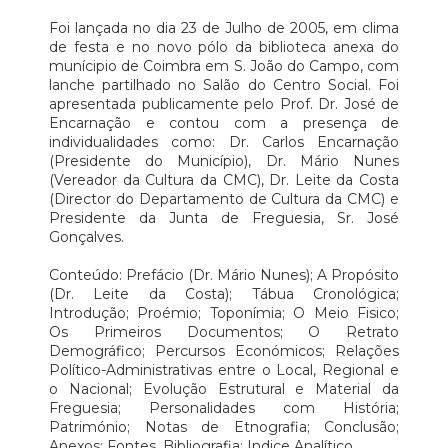
Foi lançada no dia 23 de Julho de 2005, em clima
de festa e no novo pólo da biblioteca anexa do
munícipio de Coimbra em S. João do Campo, com
lanche partilhado no Salão do Centro Social. Foi
apresentada publicamente pelo Prof. Dr. José de
Encarnação e contou com a presença de
individualidades como: Dr. Carlos Encarnação
(Presidente do Município), Dr. Mário Nunes
(Vereador da Cultura da CMC), Dr. Leite da Costa
(Director do Departamento de Cultura da CMC) e
Presidente da Junta de Freguesia, Sr. José
Gonçalves.
Conteúdo: Prefácio (Dr. Mário Nunes); A Propósito
(Dr. Leite da Costa); Tábua Cronológica;
Introdução; Proémio; Toponímia; O Meio Fisico;
Os Primeiros Documentos; O Retrato
Demográfico; Percursos Económicos; Relações
Político-Administrativas entre o Local, Regional e
o Nacional; Evolução Estrutural e Material da
Freguesia; Personalidades com História;
Património; Notas de Etnografia; Conclusão;
Anexos; Fontes, Bibliografia; Indice Analítico